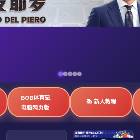
BOB体育💻
📚 新人教程
电脑网页版