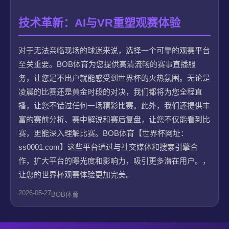
技术革新：AI与VR重塑观赛体验
对于无法亲临现场的球迷来说，选择一个可靠的观赛平台
至关重要。BOB体育为您提供高清流畅的赛事直播服
务，让您足不出户就能感受到世界杯的火热氛围。无论是
凌晨的比赛还是黄金时段的对决，我们都将为您全程直
播，让您不错过任何一场精彩比赛。此外，我们还提供丰
富的赛前分析、赛中解说和赛后复盘，让您不仅能看到比
赛，更能深入理解比赛。BOB体育【世界杯网址：
ss0001.com】这些平台通过与社交媒体和搜索引擎合
作，扩大平台的曝光度和影响力，吸引更多潜在用户。，
让您的世界杯观赛体验更加完美。
2026-05-27
BOB体育