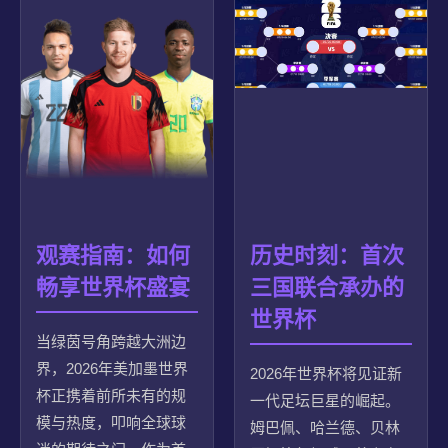
观赛指南：如何
历史时刻：首次
畅享世界杯盛宴
三国联合承办的
世界杯
当绿茵号角跨越大洲边
界，2026年美加墨世界
2026年世界杯将见证新
杯正携着前所未有的规
一代足坛巨星的崛起。
模与热度，叩响全球球
姆巴佩、哈兰德、贝林