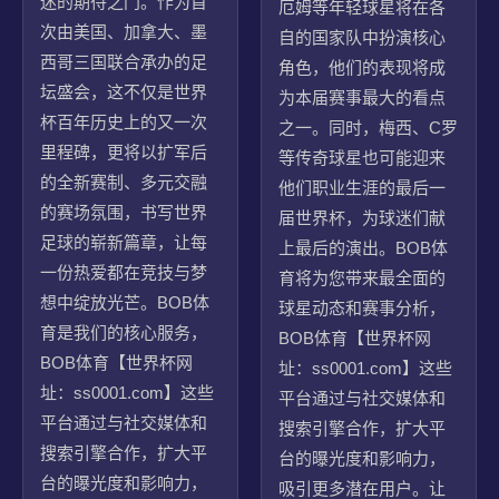
迷的期待之门。作为首
厄姆等年轻球星将在各
次由美国、加拿大、墨
自的国家队中扮演核心
西哥三国联合承办的足
角色，他们的表现将成
坛盛会，这不仅是世界
为本届赛事最大的看点
杯百年历史上的又一次
之一。同时，梅西、C罗
里程碑，更将以扩军后
等传奇球星也可能迎来
的全新赛制、多元交融
他们职业生涯的最后一
的赛场氛围，书写世界
届世界杯，为球迷们献
足球的崭新篇章，让每
上最后的演出。BOB体
一份热爱都在竞技与梦
育将为您带来最全面的
想中绽放光芒。BOB体
球星动态和赛事分析，
育是我们的核心服务，
BOB体育【世界杯网
BOB体育【世界杯网
址：ss0001.com】这些
址：ss0001.com】这些
平台通过与社交媒体和
平台通过与社交媒体和
搜索引擎合作，扩大平
搜索引擎合作，扩大平
台的曝光度和影响力，
台的曝光度和影响力，
吸引更多潜在用户。让