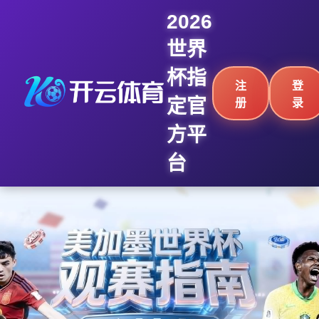
2026
世界
杯指
注
登
定官
册
录
方平
台