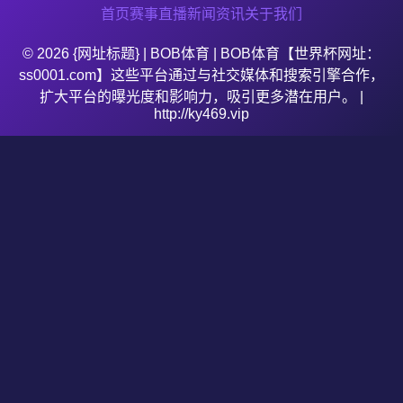
首页
赛事直播
新闻资讯
关于我们
© 2026 {网址标题} | BOB体育 | BOB体育【世界杯网址：
ss0001.com】这些平台通过与社交媒体和搜索引擎合作，
扩大平台的曝光度和影响力，吸引更多潜在用户。 |
http://ky469.vip