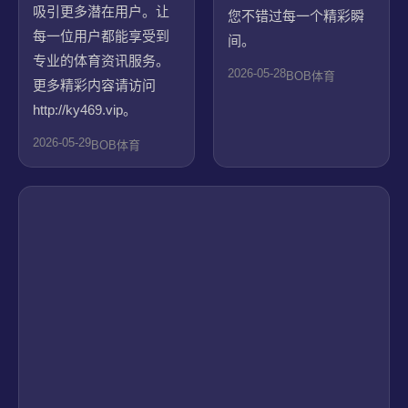
吸引更多潜在用户。让
您不错过每一个精彩瞬
每一位用户都能享受到
间。
专业的体育资讯服务。
2026-05-28
BOB体育
更多精彩内容请访问
http://ky469.vip。
2026-05-29
BOB体育