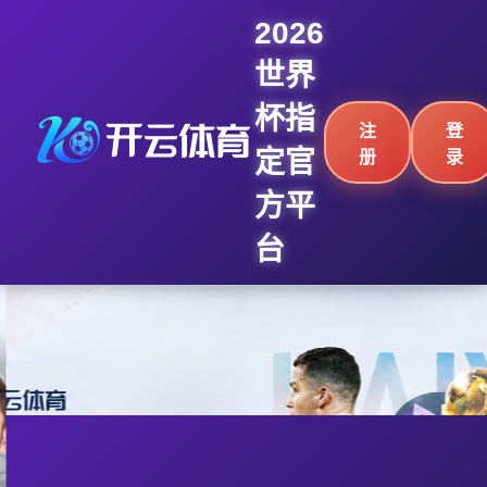
2026
世界
杯指
注
登
定官
册
录
方平
台