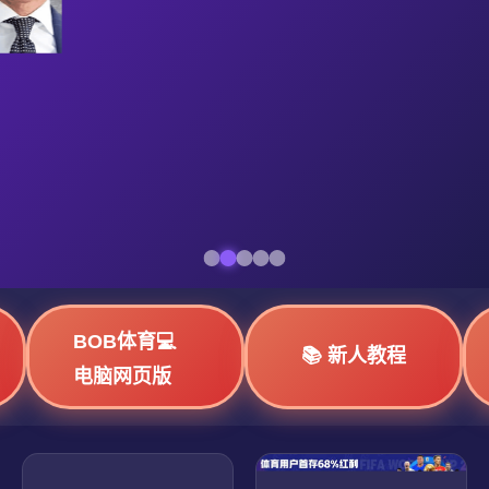
BOB体育💻
📚 新人教程
电脑网页版