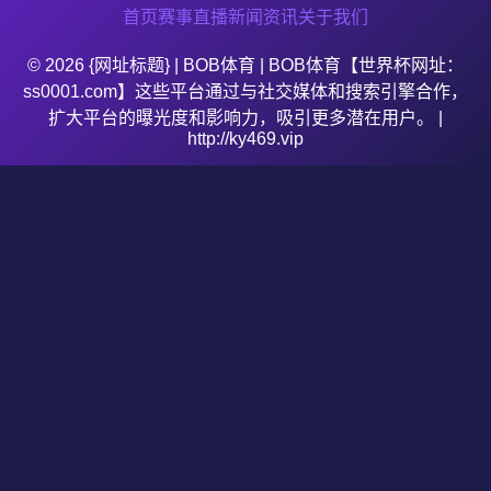
首页
赛事直播
新闻资讯
关于我们
© 2026 {网址标题} | BOB体育 | BOB体育【世界杯网址：
ss0001.com】这些平台通过与社交媒体和搜索引擎合作，
扩大平台的曝光度和影响力，吸引更多潜在用户。 |
http://ky469.vip