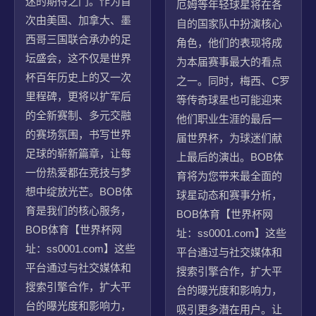
迷的期待之门。作为首
厄姆等年轻球星将在各
次由美国、加拿大、墨
自的国家队中扮演核心
西哥三国联合承办的足
角色，他们的表现将成
坛盛会，这不仅是世界
为本届赛事最大的看点
杯百年历史上的又一次
之一。同时，梅西、C罗
里程碑，更将以扩军后
等传奇球星也可能迎来
的全新赛制、多元交融
他们职业生涯的最后一
的赛场氛围，书写世界
届世界杯，为球迷们献
足球的崭新篇章，让每
上最后的演出。BOB体
一份热爱都在竞技与梦
育将为您带来最全面的
想中绽放光芒。BOB体
球星动态和赛事分析，
育是我们的核心服务，
BOB体育【世界杯网
BOB体育【世界杯网
址：ss0001.com】这些
址：ss0001.com】这些
平台通过与社交媒体和
平台通过与社交媒体和
搜索引擎合作，扩大平
搜索引擎合作，扩大平
台的曝光度和影响力，
台的曝光度和影响力，
吸引更多潜在用户。让