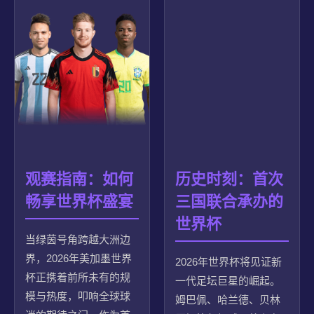
观赛指南：如何
历史时刻：首次
畅享世界杯盛宴
三国联合承办的
世界杯
当绿茵号角跨越大洲边
界，2026年美加墨世界
2026年世界杯将见证新
杯正携着前所未有的规
一代足坛巨星的崛起。
模与热度，叩响全球球
姆巴佩、哈兰德、贝林