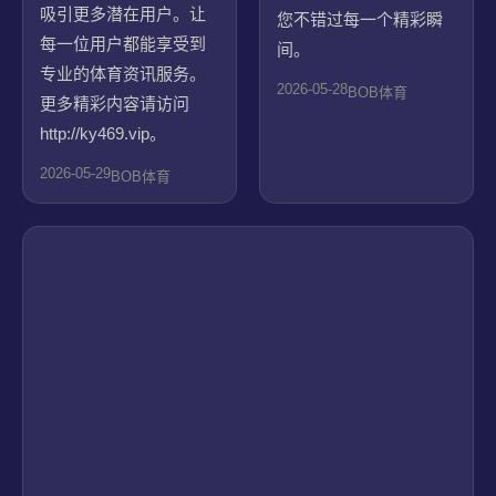
吸引更多潜在用户。让
您不错过每一个精彩瞬
每一位用户都能享受到
间。
专业的体育资讯服务。
2026-05-28
BOB体育
更多精彩内容请访问
http://ky469.vip。
2026-05-29
BOB体育