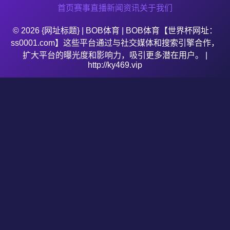
首页
赛事直播
新闻资讯
关于我们
© 2026 {网址标题} | BOB体育 | BOB体育【世界杯网址：
ss0001.com】这些平台通过与社交媒体和搜索引擎合作，
扩大平台的曝光度和影响力，吸引更多潜在用户。 |
http://ky469.vip