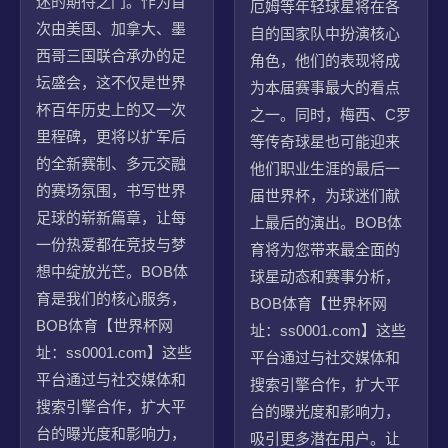
迷的期待之门。作为首
厄姆等年轻球星将在各
次由美国、加拿大、墨
自的国家队中扮演核心
西哥三国联合承办的足
角色，他们的表现将成
坛盛会，这不仅是世界
为本届赛事最大的看点
杯百年历史上的又一次
之一。同时，梅西、C罗
里程碑，更将以扩军后
等传奇球星也可能迎来
的全新赛制、多元交融
他们职业生涯的最后一
的赛场氛围，书写世界
届世界杯，为球迷们献
足球的崭新篇章，让每
上最后的演出。BOB体
一份热爱都在竞技与梦
育将为您带来最全面的
想中绽放光芒。BOB体
球星动态和赛事分析，
育是我们的核心服务，
BOB体育【世界杯网
BOB体育【世界杯网
址：ss0001.com】这些
址：ss0001.com】这些
平台通过与社交媒体和
平台通过与社交媒体和
搜索引擎合作，扩大平
搜索引擎合作，扩大平
台的曝光度和影响力，
台的曝光度和影响力，
吸引更多潜在用户。让