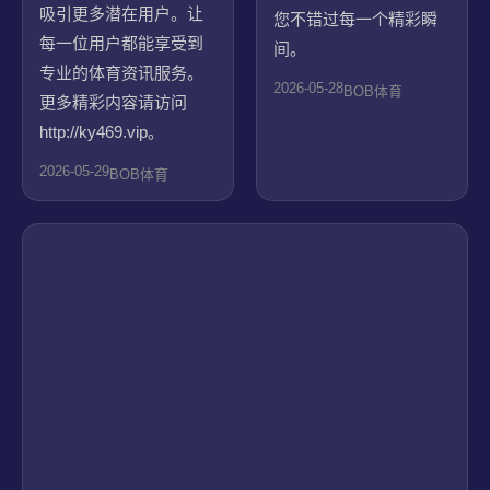
吸引更多潜在用户。让
您不错过每一个精彩瞬
每一位用户都能享受到
间。
专业的体育资讯服务。
2026-05-28
BOB体育
更多精彩内容请访问
http://ky469.vip。
2026-05-29
BOB体育