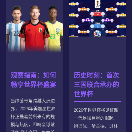
观赛指南：如何
历史时刻：首次
畅享世界杯盛宴
三国联合承办的
世界杯
当绿茵号角跨越大洲边
界，2026年美加墨世界
2026年世界杯将见证新
杯正携着前所未有的规
一代足坛巨星的崛起。
模与热度，叩响全球球
姆巴佩、哈兰德、贝林