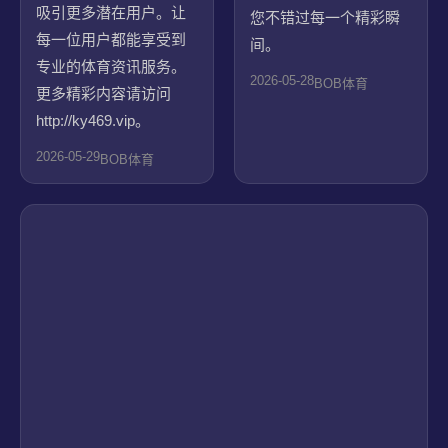
吸引更多潜在用户。让
您不错过每一个精彩瞬
每一位用户都能享受到
间。
专业的体育资讯服务。
2026-05-28
BOB体育
更多精彩内容请访问
http://ky469.vip。
2026-05-29
BOB体育