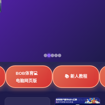
BOB体育💻
📚 新人教程
电脑网页版