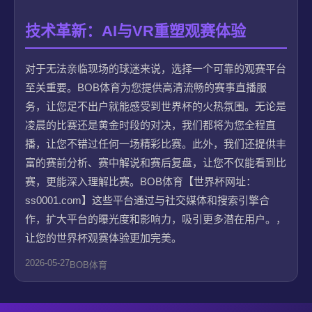
技术革新：AI与VR重塑观赛体验
对于无法亲临现场的球迷来说，选择一个可靠的观赛平台
至关重要。BOB体育为您提供高清流畅的赛事直播服
务，让您足不出户就能感受到世界杯的火热氛围。无论是
凌晨的比赛还是黄金时段的对决，我们都将为您全程直
播，让您不错过任何一场精彩比赛。此外，我们还提供丰
富的赛前分析、赛中解说和赛后复盘，让您不仅能看到比
赛，更能深入理解比赛。BOB体育【世界杯网址：
ss0001.com】这些平台通过与社交媒体和搜索引擎合
作，扩大平台的曝光度和影响力，吸引更多潜在用户。，
让您的世界杯观赛体验更加完美。
2026-05-27
BOB体育