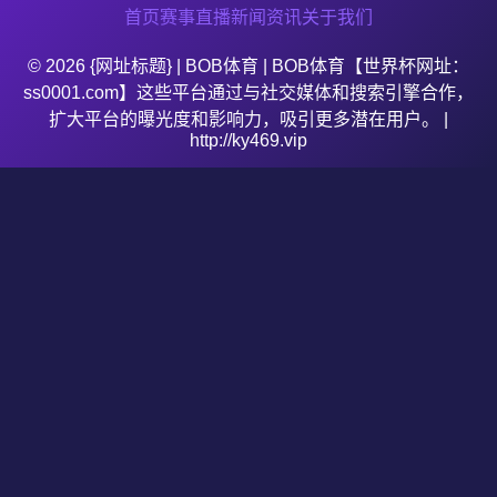
首页
赛事直播
新闻资讯
关于我们
© 2026 {网址标题} | BOB体育 | BOB体育【世界杯网址：
ss0001.com】这些平台通过与社交媒体和搜索引擎合作，
扩大平台的曝光度和影响力，吸引更多潜在用户。 |
http://ky469.vip