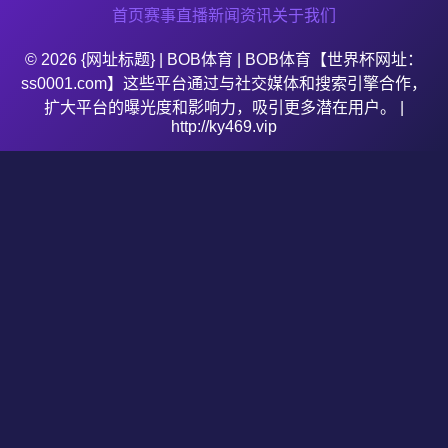
首页
赛事直播
新闻资讯
关于我们
© 2026 {网址标题} | BOB体育 | BOB体育【世界杯网址：
ss0001.com】这些平台通过与社交媒体和搜索引擎合作，
扩大平台的曝光度和影响力，吸引更多潜在用户。 |
http://ky469.vip