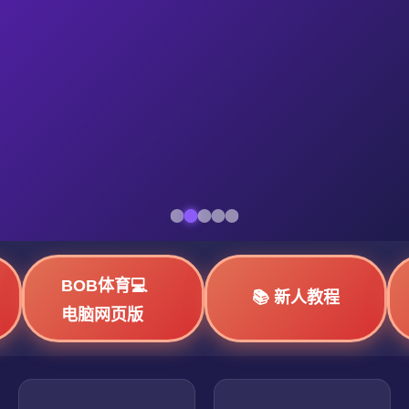
BOB体育💻
📚 新人教程
电脑网页版