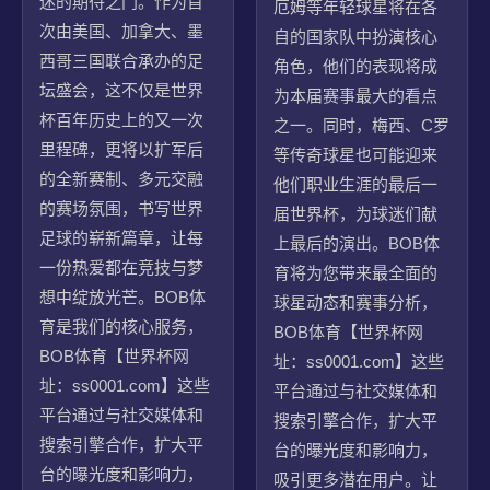
迷的期待之门。作为首
厄姆等年轻球星将在各
次由美国、加拿大、墨
自的国家队中扮演核心
西哥三国联合承办的足
角色，他们的表现将成
坛盛会，这不仅是世界
为本届赛事最大的看点
杯百年历史上的又一次
之一。同时，梅西、C罗
里程碑，更将以扩军后
等传奇球星也可能迎来
的全新赛制、多元交融
他们职业生涯的最后一
的赛场氛围，书写世界
届世界杯，为球迷们献
足球的崭新篇章，让每
上最后的演出。BOB体
一份热爱都在竞技与梦
育将为您带来最全面的
想中绽放光芒。BOB体
球星动态和赛事分析，
育是我们的核心服务，
BOB体育【世界杯网
BOB体育【世界杯网
址：ss0001.com】这些
址：ss0001.com】这些
平台通过与社交媒体和
平台通过与社交媒体和
搜索引擎合作，扩大平
搜索引擎合作，扩大平
台的曝光度和影响力，
台的曝光度和影响力，
吸引更多潜在用户。让