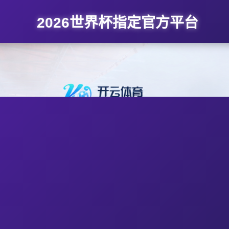
2026世界杯指定官方平台