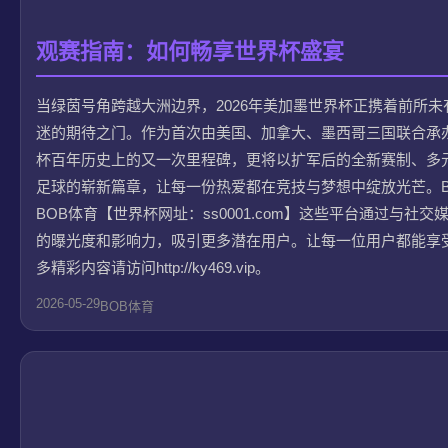
观赛指南：如何畅享世界杯盛宴
当绿茵号角跨越大洲边界，2026年美加墨世界杯正携着前所
迷的期待之门。作为首次由美国、加拿大、墨西哥三国联合承
杯百年历史上的又一次里程碑，更将以扩军后的全新赛制、多
足球的崭新篇章，让每一份热爱都在竞技与梦想中绽放光芒。B
BOB体育【世界杯网址：ss0001.com】这些平台通过与社
的曝光度和影响力，吸引更多潜在用户。让每一位用户都能享
多精彩内容请访问http://ky469.vip。
2026-05-29
BOB体育