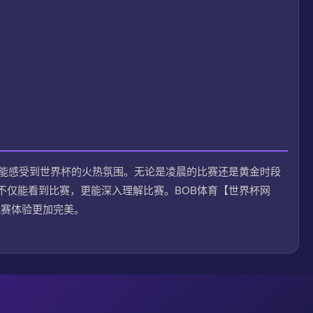
就能感受到世界杯的火热氛围。无论是凌晨的比赛还是黄金时段
不仅能看到比赛，更能深入理解比赛。BOB体育【世界杯网
观赛体验更加完美。