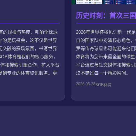
历史时刻：首次三国
未有的规模与热度，叩响全球球
2026年世界杯将见证新一
办的足坛盛会，这不仅是世界
自的国家队中扮演核心角色，
元交融的赛场氛围，书写世界
罗等传奇球星也可能迎来他们
OB体育是我们的核心服务，
体育将为您带来最全面的球星动
交媒体和搜索引擎合作，扩大平台
平台通过与社交媒体和搜索引
受到专业的体育资讯服务。更
您不错过每一个精彩瞬间。
2026-05-28
BOB体育