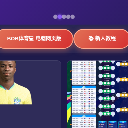
BOB体育💻 电脑网页版
📚 新人教程