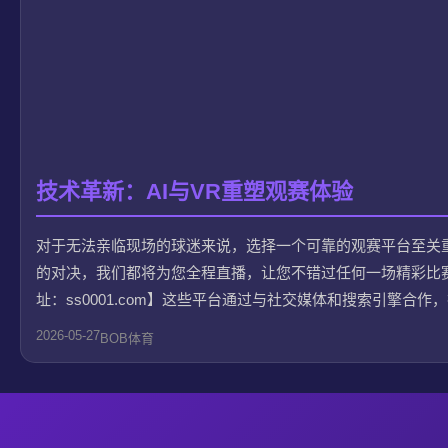
技术革新：AI与VR重塑观赛体验
对于无法亲临现场的球迷来说，选择一个可靠的观赛平台至关
的对决，我们都将为您全程直播，让您不错过任何一场精彩比
址：ss0001.com】这些平台通过与社交媒体和搜索引擎
2026-05-27
BOB体育