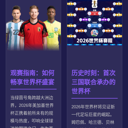
观赛指南：如何
历史时刻：首次
畅享世界杯盛宴
三国联合承办的
世界杯
当绿茵号角跨越大洲边
界，2026年美加墨世界
2026年世界杯将见证新
杯正携着前所未有的规
一代足坛巨星的崛起。
模与热度，叩响全球球
姆巴佩、哈兰德、贝林