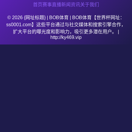
首页
赛事直播
新闻资讯
关于我们
© 2026 {网址标题} | BOB体育 | BOB体育【世界杯网址：
ss0001.com】这些平台通过与社交媒体和搜索引擎合作，
扩大平台的曝光度和影响力，吸引更多潜在用户。 |
http://ky469.vip