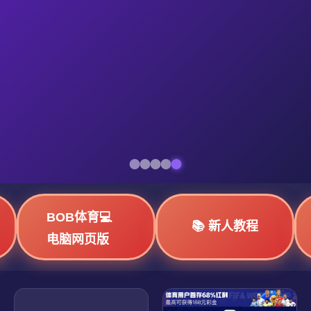
BOB体育💻
📚 新人教程
电脑网页版