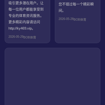
吸引更多潜在用户。让
您不错过每一个精彩瞬
每一位用户都能享受到
间。
专业的体育资讯服务。
2026-05-28
BOB体育
更多精彩内容请访问
http://ky469.vip。
2026-05-29
BOB体育