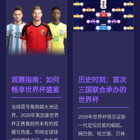
观赛指南：如何
历史时刻：首次
畅享世界杯盛宴
三国联合承办的
世界杯
当绿茵号角跨越大洲边
界，2026年美加墨世界
2026年世界杯将见证新
杯正携着前所未有的规
一代足坛巨星的崛起。
模与热度，叩响全球球
姆巴佩、哈兰德、贝林