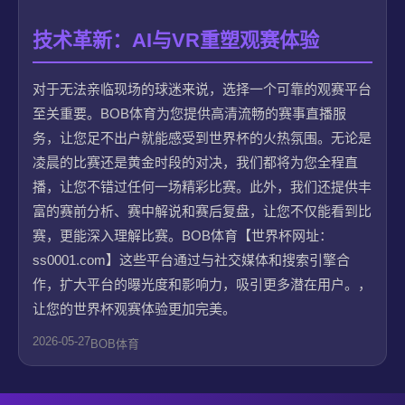
技术革新：AI与VR重塑观赛体验
对于无法亲临现场的球迷来说，选择一个可靠的观赛平台
至关重要。BOB体育为您提供高清流畅的赛事直播服
务，让您足不出户就能感受到世界杯的火热氛围。无论是
凌晨的比赛还是黄金时段的对决，我们都将为您全程直
播，让您不错过任何一场精彩比赛。此外，我们还提供丰
富的赛前分析、赛中解说和赛后复盘，让您不仅能看到比
赛，更能深入理解比赛。BOB体育【世界杯网址：
ss0001.com】这些平台通过与社交媒体和搜索引擎合
作，扩大平台的曝光度和影响力，吸引更多潜在用户。，
让您的世界杯观赛体验更加完美。
2026-05-27
BOB体育